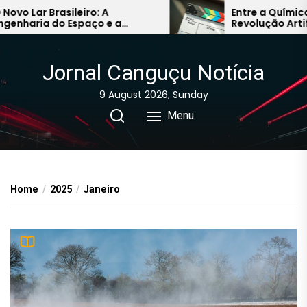
Skip
 Lar Brasileiro: A
Entre a Química Hu
aria do Espaço e a
Revolução Artificial
to
a do Conforto na Próxima
Caminhos do Audiov
the
da
Asiático
content
Jornal Canguçu Notícia
9 August 2026, Sunday
Menu
Home
2025
Janeiro