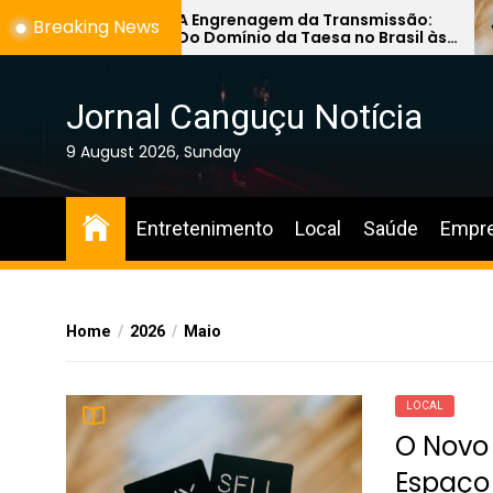
Skip
A Engrenagem da Transmissão:
Breaking News
Do Domínio da Taesa no Brasil às
to
Novas Fronteiras de Engenharia
the
no Leste Europeu
content
Jornal Canguçu Notícia
9 August 2026, Sunday
Entretenimento
Local
Saúde
Empr
Home
2026
Maio
LOCAL
O Novo 
Espaço 