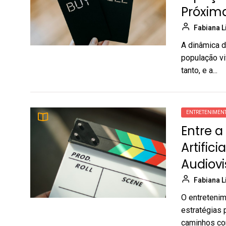
Próxim
Fabiana 
A dinâmica 
população vi
tanto, e a...
ENTRETENIMEN
Entre 
Artific
Audiovi
Fabiana 
O entretenim
estratégias
caminhos co