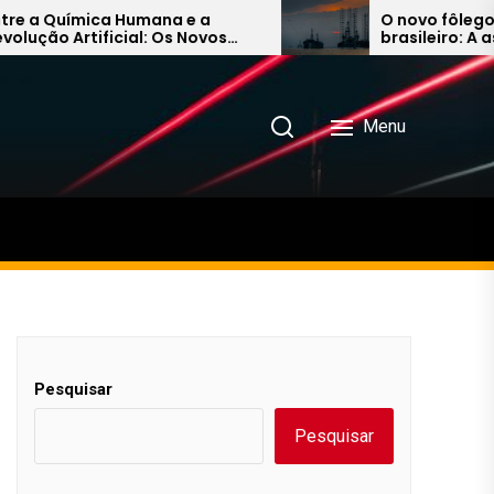
uímica Humana e a
O novo fôlego do pet
Artificial: Os Novos
brasileiro: A ascensã
do Audiovisual Asiático
Energia e a aposta bil
Petrobras no Nordest
Menu
Pesquisar
Pesquisar