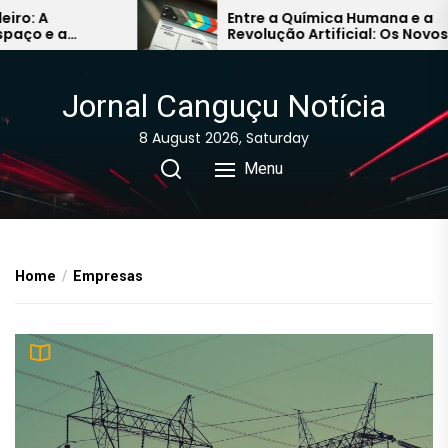
Skip
Entre a Química Humana e a
Revolução Artificial: Os Novos
to
Caminhos do Audiovisual
the
Asiático
content
Jornal Canguçu Notícia
8 August 2026, Saturday
Menu
Home
Empresas