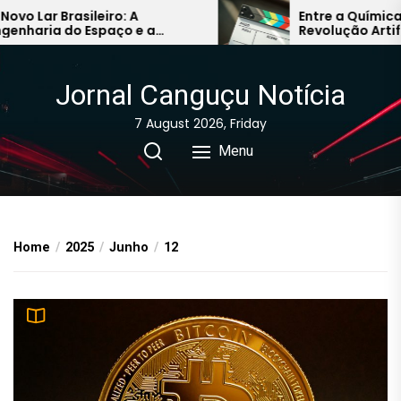
Skip
Lar Brasileiro: A
Entre a Química Hum
aria do Espaço e a
Revolução Artificial
to
a do Conforto na Próxima
Caminhos do Audiov
the
a
Asiático
content
Jornal Canguçu Notícia
7 August 2026, Friday
Menu
Home
2025
Junho
12