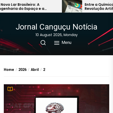
Skip
 Lar Brasileiro: A
Entre a Química Hu
haria do Espaço e a
Revolução Artificia
to
ia do Conforto na Próxima
Caminhos do Audio
the
da
Asiático
content
Jornal Canguçu Notícia
10 August 2026, Monday
Menu
Home
2026
Abril
2