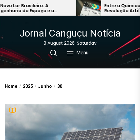
Skip
ar Brasileiro: A
Entre a Química Hum
ria do Espaço e a
Revolução Artificial:
to
 do Conforto na Próxima
Caminhos do Audiovi
the
a
Asiático
content
Jornal Canguçu Notícia
8 August 2026, Saturday
Menu
Home
2025
Junho
30