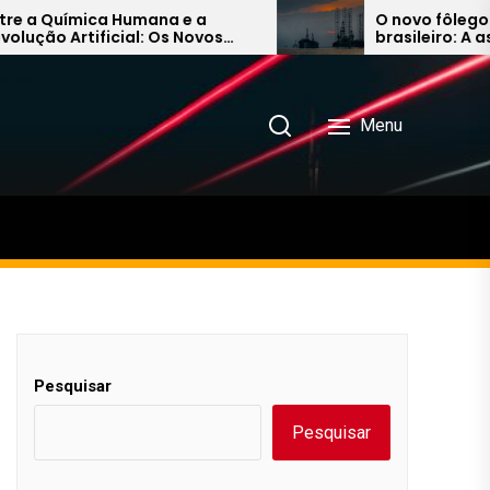
mica Humana e a
O novo fôlego do petró
tificial: Os Novos
brasileiro: A ascensão 
 Audiovisual Asiático
Energia e a aposta bilio
Petrobras no Nordeste
Menu
Pesquisar
Pesquisar