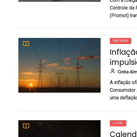
Com a chega
Controle da 
(Promot) tra
EMPRESAS
Inflaçã
impulsi
Cintia Al
A inflação o
Consumidor A
uma deflação
LOCAL
Calendá