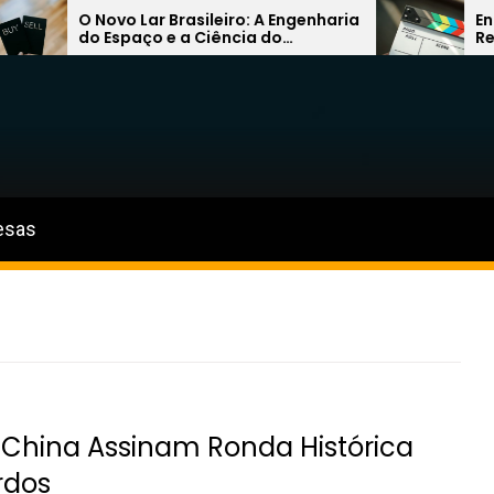
O Novo Lar Brasileiro: A Engenharia
Entre a Quí
do Espaço e a Ciência do
Revolução Ar
Conforto na Próxima Década
Caminhos do
esas
e China Assinam Ronda Histórica
rdos