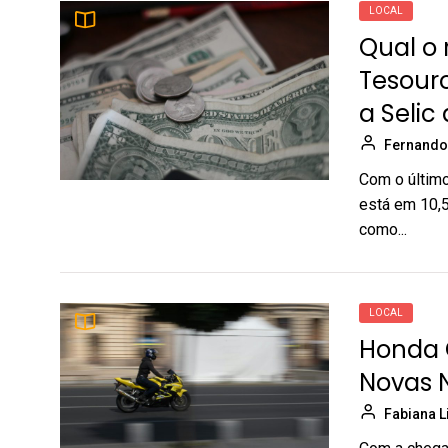
LOCAL
Qual o 
Tesouro
a Selic
Fernando
Com o último
está em 10,5
como...
LOCAL
Honda C
Novas 
Fabiana 