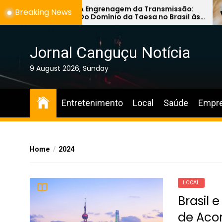
Skip
A Engrenagem da Transmissão:
Breaking News
Do Domínio da Taesa no Brasil às
to
Novas Fronteiras de Engenharia
the
no Leste Europeu
content
Jornal Canguçu Notícia
9 August 2026, Sunday
Entretenimento
Local
Saúde
Empr
Home
2024
LOCAL
Brasil 
de Aco